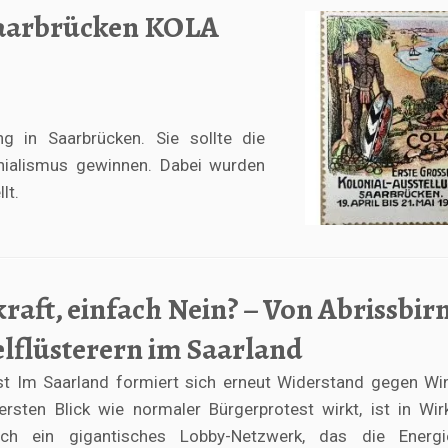
Saarbrücken KOLA
g in Saarbrücken. Sie sollte die
nialismus gewinnen. Dabei wurden
lt.
raft, einfach Nein? – Von Abrissbir
lflüsterern im Saarland
st Im Saarland formiert sich erneut Widerstand gegen Wi
sten Blick wie normaler Bürgerprotest wirkt, ist in Wirk
rch ein gigantisches Lobby-Netzwerk, das die Energ