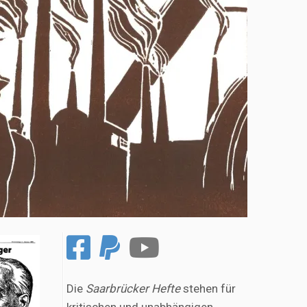
Die
Saarbrücker Hefte
stehen für