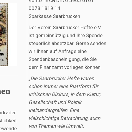
Konto: IBAN DE76 5905 0101
0078 1819 14
Sparkasse Saarbrücken
Der Verein Saarbrücker Hefte e.V.
ist gemeinnützig und Ihre Spende
steuerlich absetzbar. Gerne senden
wir Ihnen auf Anfrage eine
Spendenbescheinigung, die Sie
dem Finanzamt vorlegen können.
„Die Saarbrücker Hefte waren
schon immer eine Plattform für
nen
kritischen Diskurs, in dem Kultur,
Gesellschaft und Politik
ineinandergreifen. Eine
ndräder.
vielschichtige Betrachtung, auch
lichkeit
von Themen wie Umwelt,
iewende