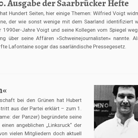
30. Ausgabe der Saarbrücker Hefte
hat Hundert Seiten, hier einige Themen: Wilfried Voigt wid
ne, der wie sonst wenige mit dem Saarland identifiziert 
r 1990er-Jahre Voigt und seine Kollegen vom Spiegel weg
ung über seine Affären »Schweinejournalisten« nannte. A
fte Lafontaine sogar das saarländische Pressegesetz.
n«
dschaft bei den Grünen hat Hubert
itt aus der Partei erklärt – zum 1.
name: der Panzer) begründete seine
einen angeblichen „Linksruck“ der
von vielen Mitgliedern doch aktuell