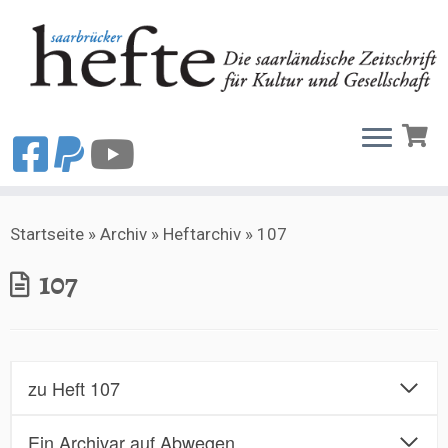
Zum
Startseite
»
Archiv
»
Heftarchiv
»
107
Inhalt
springen
107
zu Heft 107
Ein Archivar auf Abwegen