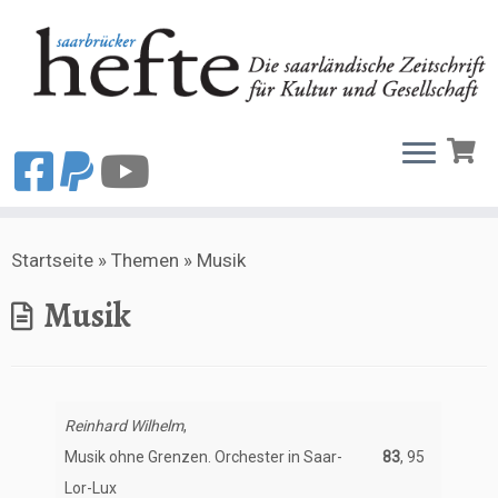
Zum
Startseite
»
Themen
»
Musik
Inhalt
springen
Musik
Reinhard Wilhelm
,
Musik ohne Grenzen. Orchester in Saar-
83
, 95
Lor-Lux