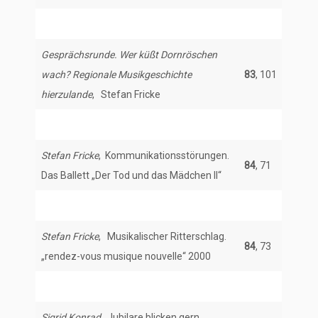
Gesprächsrunde. Wer küßt Dornröschen
wach? Regionale Musikgeschichte
83
, 101
hierzulande
, Stefan Fricke
Stefan Fricke
, Kommunikationsstörungen.
84
, 71
Das Ballett „Der Tod und das Mädchen II“
Stefan Fricke
, Musikalischer Ritterschlag.
84
, 73
„rendez-vous musique nouvelle“ 2000
Sigrid Konrad
, Jubilare blicken gern