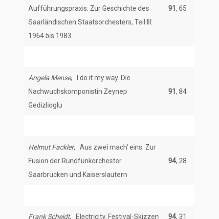
Aufführungspraxis. Zur Geschichte des
91
, 65
Saarländischen Staatsorchesters, Teil III:
1964 bis 1983
Angela Mense
, I do it my way. Die
Nachwuchskomponistin Zeynep
91
, 84
Gedizlioglu
Helmut Fackler
, Aus zwei mach‘ eins. Zur
Fusion der Rundfunkorchester
94
, 28
Saarbrücken und Kaiserslautern
Frank Scheidt
, Electricity. Festival-Skizzen
94
, 31