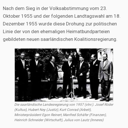
Nach dem Sieg in der Volksabstimmung vom 23.
Oktober 1955 und der folgenden Landtagswahl am 18.
Dezember 1955 wurde diese Drohung zur politischen
Linie der von den ehemaligen Heimatbundparteien
gebildeten neuen saarländischen Koalitionsregierung.
Die saarländische Landesregierung von 1957 (vlnr.). Josef Röder
(Kultus), Hubert Ney (Justiz), Kurt Conrad (Arbeit),
Ministerpräsident Egon Reinert, Manfred Schäfer (Finanzen),
Heinrich Schneider (Wirtschaft), Julius von Lautz (Inneres)