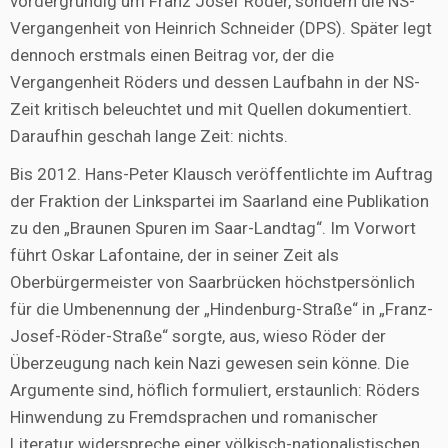
vordergründig um Franz Josef Röder, sondern die NS-
Vergangenheit von Heinrich Schneider (DPS). Später legt
dennoch erstmals einen Beitrag vor, der die
Vergangenheit Röders und dessen Laufbahn in der NS-
Zeit kritisch beleuchtet und mit Quellen dokumentiert.
Daraufhin geschah lange Zeit: nichts.
Bis 2012. Hans-Peter Klausch veröffentlichte im Auftrag
der Fraktion der Linkspartei im Saarland eine Publikation
zu den „Braunen Spuren im Saar-Landtag“. Im Vorwort
führt Oskar Lafontaine, der in seiner Zeit als
Oberbürgermeister von Saarbrücken höchstpersönlich
für die Umbenennung der „Hindenburg-Straße“ in „Franz-
Josef-Röder-Straße“ sorgte, aus, wieso Röder der
Überzeugung nach kein Nazi gewesen sein könne. Die
Argumente sind, höflich formuliert, erstaunlich: Röders
Hinwendung zu Fremdsprachen und romanischer
Literatur widerspreche einer völkisch-nationalistischen