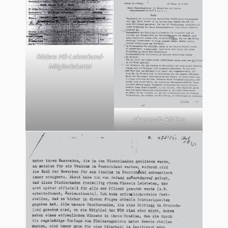
Röders NS-Lehrerbund-
Mitgliedskartei
Aktennotiz Röders