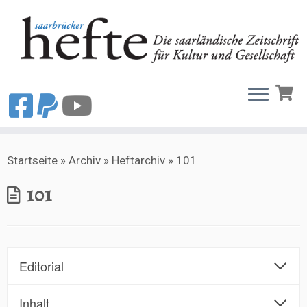
Zum
Startseite
»
Archiv
»
Heftarchiv
»
101
Inhalt
springen
101
Editorial
Inhalt