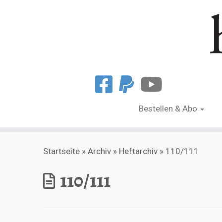
Bestellen & Abo
Zum
Startseite
»
Archiv
»
Heftarchiv
»
110/111
Inhalt
springen
110/111