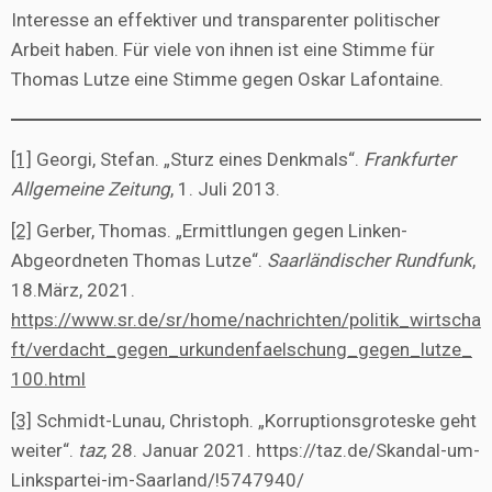
Interesse an effektiver und transparenter politischer
Arbeit haben. Für viele von ihnen ist eine Stimme für
Thomas Lutze eine Stimme gegen Oskar Lafontaine.
[1]
Georgi, Stefan. „Sturz eines Denkmals“.
Frankfurter
Allgemeine Zeitung
, 1. Juli 2013.
[2]
Gerber, Thomas. „Ermittlungen gegen Linken-
Abgeordneten Thomas Lutze“.
Saarländischer Rundfunk
,
18.März, 2021.
https://www.sr.de/sr/home/nachrichten/politik_wirtscha
ft/verdacht_gegen_urkundenfaelschung_gegen_lutze_
100.html
[3]
Schmidt-Lunau, Christoph. „Korruptionsgroteske geht
weiter“.
taz
, 28. Januar 2021. https://taz.de/Skandal-um-
Linkspartei-im-Saarland/!5747940/