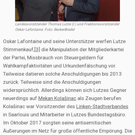
Landesvorsitzender Thomas Lutze (l.) und Fraktionsvorsitzender
Oskar Lafontaine. Foto: BeckerBredel
Oskar Lafontaine und seine Unterstützer werfen Lutze
Stimmenkauf,
[3]
die Manipulation der Mitgliederkartei
der Partei, Missbrauch von Steuergeldern für
Wahlkampfaktivitäten und Urkundenfälschung vor.
Teilweise datieren solche Anschuldigungen bis 2013
zurück. Teilweise sind die Anschuldigungen
widersprüchlich. Allerdings können sich Lutzes Gegner
neuerdings auf
Mekan Kolašinac
als Zeugen berufen.
Kolašinac war Vorsitzender des
Linken-Stadtverbandes
in Saarlouis und Mitarbeiter in Lutzes Bundestagsbüro.
Im Oktober 2017 sorgten seine antisemitischen
Äußerungen im Netz für große öffentliche Empörung. Die