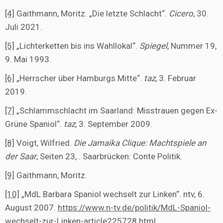
[4]
Gaithmann, Moritz. „Die letzte Schlacht“.
Cicero
, 30.
Juli 2021.
[5]
„Lichterketten bis ins Wahllokal“.
Spiegel
, Nummer 19,
9. Mai 1993.
[6]
„Herrscher über Hamburgs Mitte“.
taz
, 3. Februar
2019.
[7]
„Schlammschlacht im Saarland: Misstrauen gegen Ex-
Grüne Spaniol“.
taz
, 3. September 2009.
[8]
Voigt, Wilfried.
Die Jamaika Clique: Machtspiele an
der Saar
, Seiten 23, . Saarbrücken: Conte Politik.
[9]
Gaithmann, Moritz.
[10]
„MdL Barbara Spaniol wechselt zur Linken“. ntv, 6.
August 2007.
https://www.n-tv.de/politik/MdL-Spaniol-
wechselt-zur-Linken-article225728.html
.