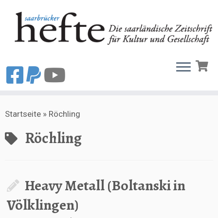
Zum
Startseite
»
Röchling
Inhalt
springen
Röchling
Heavy Metall (Boltanski in
Völklingen)