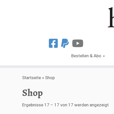
Bestellen & Abo
Zum
Startseite
»
Shop
Inhalt
springen
Shop
Na
Ergebnisse 17 – 17 von 17 werden angezeigt
Akt