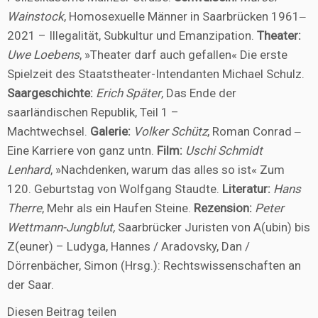
Wainstock
, Homosexuelle Männer in Saarbrücken 1961‒
2021 – Illegalität, Subkultur und Emanzipation.
Theater:
Uwe Loebens
, »Theater darf auch gefallen« Die erste
Spielzeit des Staatstheater-Intendanten Michael Schulz.
Saargeschichte:
Erich Später
, Das Ende der
saarländischen Republik, Teil 1 –
Machtwechsel.
Galerie:
Volker Schütz
,
Roman Conrad ‒
Eine Karriere von ganz untn.
Film:
Uschi Schmidt
Lenhard
, »Nachdenken, warum das alles so ist« Zum
120. Geburtstag von Wolfgang Staudte.
Literatur:
Hans
Therre
, Mehr als ein Haufen Steine.
Rezension:
Peter
Wettmann-Jungblut,
Saarbrücker Juristen von A(ubin) bis
Z(euner) – Ludyga, Hannes / Aradovsky, Dan /
Dörrenbächer, Simon (Hrsg.): Rechtswissenschaften an
der Saar.
Diesen Beitrag teilen