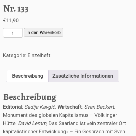
Nr. 133
€
11,90
N
In den Warenkorb
r.
1
3
Kategorie:
Einzelheft
3
M
e
Beschreibung
Zusätzliche Informationen
n
g
e
Beschreibung
Editorial:
Sadija Kavgić
.
Wirtschaft
:
Sven Beckert
,
Monument des globalen Kapitalismus – Völklinger
Hütte.
David Lemm
, Das Saarland ist »ein zentraler Ort
kapitalistischer Entwicklung« – Ein Gespräch mit Sven