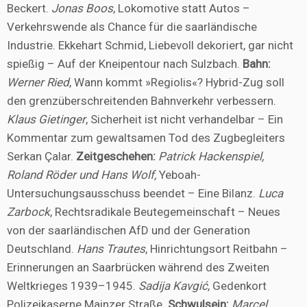
Beckert.
Jonas Boos
, Lokomotive statt Autos –
Verkehrswende als Chance für die saarländische
Industrie. Ekkehart Schmid, Liebevoll dekoriert, gar nicht
spießig – Auf der Kneipentour nach Sulzbach.
Bahn:
Werner Ried
, Wann kommt »Regiolis«? Hybrid-Zug soll
den grenzüberschreitenden Bahnverkehr verbessern.
Klaus Gietinger
, Sicherheit ist nicht verhandelbar – Ein
Kommentar zum gewaltsamen Tod des Zugbegleiters
Serkan Çalar.
Zeitgeschehen:
Patrick Hackenspiel,
Roland Röder und Hans Wolf,
Yeboah-
Untersuchungsausschuss beendet – Eine Bilanz.
Luca
Zarbock
, Rechtsradikale Beutegemeinschaft – Neues
von der saarländischen AfD und der Generation
Deutschland.
Hans Trautes
, Hinrichtungsort Reitbahn –
Erinnerungen an Saarbrücken während des Zweiten
Weltkrieges 1939–1945.
Sadija Kavgić
, Gedenkort
Polizeikaserne Mainzer Straße.
Schwulsein:
Marcel