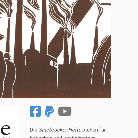
Die
Saarbrücker Hefte
stehen für