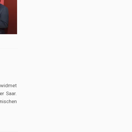
“ widmet
er Saar.
anischen
.