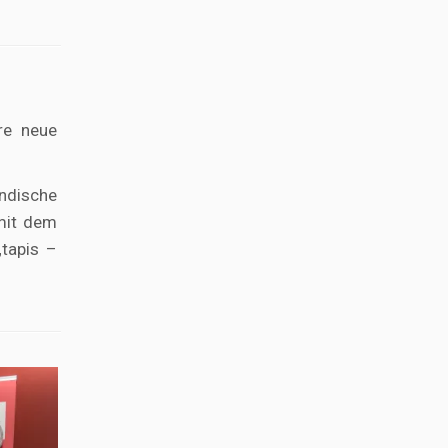
re neue
ndische
mit dem
„tapis –