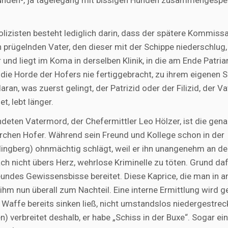
stunden-, ja tagelegang mit bissigen Hunden zusammengespe
lizisten besteht lediglich darin, dass der spätere Kommissa
prügelnden Vater, den dieser mit der Schippe niederschlug,
 und liegt im Koma in derselben Klinik, in die am Ende Patria
 die Horde der Hofers nie fertiggebracht, zu ihrem eigenen 
ran, was zuerst gelingt, der Patrizid oder der Filizid, der 
, lebt länger.
deten Vatermord, der Chefermittler Leo Hölzer, ist die gen
chen Hofer. Während sein Freund und Kollege schon in der
lingberg) ohnmächtig schlägt, weil er ihn unangenehm an d
ach nicht übers Herz, wehrlose Kriminelle zu töten. Grund daf
eundes Gewissensbisse bereitet. Diese Kaprice, die man in 
ihm nun überall zum Nachteil. Eine interne Ermittlung wird g
e Waffe bereits sinken ließ, nicht umstandslos niedergestreck
) verbreitet deshalb, er habe „Schiss in der Buxe“. Sogar e