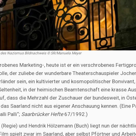
“ des Nazismus Bildnachweis © SR/Manuela Meyer
robenes Marketing-, heute ist er ein verschrobenes Fertigpr
olle, der zuliebe der wunderbare Theaterschauspieler Joche
länder sein, ein kultivierter und kosmopolitischer Bonvivant,
e Seltenheit, in der heimischen Beamtenschaft eine krasse A
f, dass die Mehrzahl der Zuschauer der bundesweit, in Öst
 das Saarland nicht aus eigener Anschauung kennen. (Eine P
li Palli“;
Saarbrücker Hefte
67/1992.)
e (Regie) und Hendrik Hölzemann (Buch) liegt nun der nächtl
lm spielt zwar im Saarland, aber selbst Pförtner und Arbeit