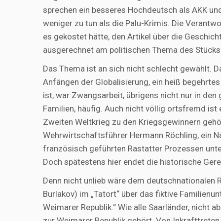
sprechen ein besseres Hochdeutsch als AKK und 
weniger zu tun als die Palu-Krimis. Die Verantw
es gekostet hätte, den Artikel über die Geschich
ausgerechnet am politischen Thema des Stücks
Das Thema ist an sich nicht schlecht gewählt. Da
Anfängen der Globalisierung, ein heiß begehrtes
ist, war Zwangsarbeit, übrigens nicht nur in den
Familien, häufig. Auch nicht völlig ortsfremd ist
Zweiten Weltkrieg zu den Kriegsgewinnern gehör
Wehrwirtschaftsführer Hermann Röchling, ein Naz
französisch geführten Rastatter Prozessen un
Doch spätestens hier endet die historische Gere
Denn nicht unlieb wäre dem deutschnationalen 
Burlakov) im „Tatort“ über das fiktive Familienu
Weimarer Republik.“ Wie alle Saarländer, nicht a
zur Weimarer Republik gehört. Von Inkrafttreten