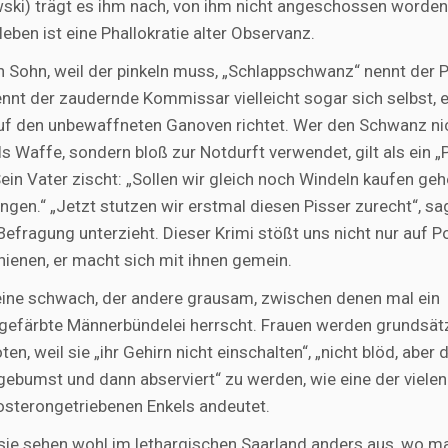
wski) trägt es ihm nach, von ihm nicht angeschossen worden 
eben ist eine Phallokratie alter Observanz.
Sohn, weil der pinkeln muss, „Schlappschwanz“ nennt der P
t der zaudernde Kommissar vielleicht sogar sich selbst, er
f den unbewaffneten Ganoven richtet. Wer den Schwanz ni
s Waffe, sondern bloß zur Notdurft verwendet, gilt als ein „P
ein Vater zischt: „Sollen wir gleich noch Windeln kaufen geh
ngen.“ „Jetzt stutzen wir erstmal diesen Pisser zurecht“, sa
efragung unterzieht. Dieser Krimi stößt uns nicht nur auf P
ienen, er macht sich mit ihnen gemein.
 eine schwach, der andere grausam, zwischen denen mal ein
h gefärbte Männerbündelei herrscht. Frauen werden grundsät
n, weil sie „ihr Gehirn nicht einschalten“, „nicht blöd, abe
gebumst und dann abserviert“ zu werden, wie eine der vielen
osterongetriebenen Enkels andeutet.
 sie sehen wohl im lethargischen Saarland anders aus, wo m