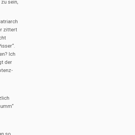
zu sein,
atriarch
 zittert
cht
isser“.
en? Ich
gt der
otenz-
zlich
r dumm“
an so