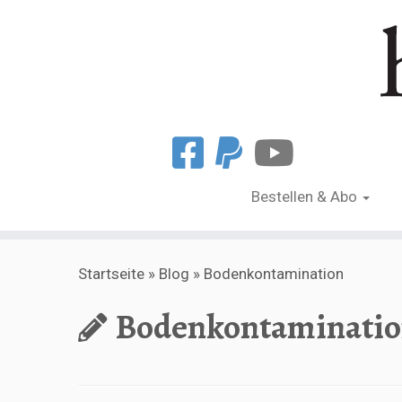
Bestellen & Abo
Zum
Startseite
»
Blog
»
Bodenkontamination
Inhalt
springen
Bodenkontaminati