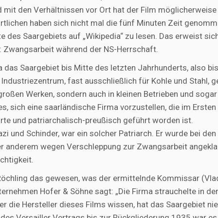
mit den Verhältnissen vor Ort hat der Film möglicherweise
ortlichen haben sich nicht mal die fünf Minuten Zeit genomm
te des Saargebiets auf „Wikipedia“ zu lesen. Das erweist sic
: Zwangsarbeit während der NS-Herrschaft.
 das Saargebiet bis Mitte des letzten Jahrhunderts, also bi
 Industriezentrum, fast ausschließlich für Kohle und Stahl,
 großen Werken, sondern auch in kleinen Betrieben und sogar
 es, sich eine saarländische Firma vorzustellen, die im Ersten
te und patriarchalisch-preußisch geführt worden ist.
i und Schinder, war ein solcher Patriarch. Er wurde bei den
ter anderem wegen Verschleppung zur Zwangsarbeit angekla
chtigkeit.
Röchling das gewesen, was der ermittelnde Kommissar (Vla
nternehmen Hofer & Söhne sagt: „Die Firma strauchelte in de
ber die Hersteller dieses Films wissen, hat das Saargebiet ni
 des Versailler Vertrags bis zur Rückgliederung 1935 war es