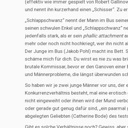
(effektiv wie immer gespielt von Robert Gallino
und nennt ihn kurzerhand einen „Schisser“. Zu erl
„Schlappschwanz“ nennt der Mann im Bus seinen 
seinen schwulen Enkel und „Schlappschwanz“ nenn
jedenfalls stark, als er sein
phallic attachment
au
mehr oder noch nicht hochkriegt, wer ihn nicht al
Der Junge im Bus (Jakob Pohl) macht ins Bett. S
schäme mich für dich. Du wirst es nie zu was bri
brutale Kommissar, bevor er den Ganoven einer B
und Männerprobleme, die längst überwunden sch
So haben wir je zwei junge Männer vor uns, der
Konkurrenzverhältnis besteht, mal eine erotisc
nicht eingeweiht oder ihnen wird der Mund verbote
oder gerade gut genug dafür sind, „ein paarmal 
abgelegten Geliebten (Catherine Bode) des test
Gibt es solche Verhältnisse noch? Gewiss, aber