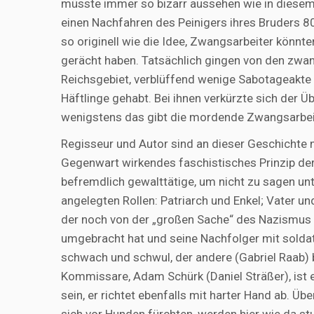
müsste immer so bizarr aussehen wie in diesem 
einen Nachfahren des Peinigers ihres Bruders 80
so originell wie die Idee, Zwangsarbeiter könnt
gerächt haben. Tatsächlich gingen von den zwanz
Reichsgebiet, verblüffend wenige Sabotageakte
Häftlinge gehabt. Bei ihnen verkürzte sich der 
wenigstens das gibt die mordende Zwangsarbeite
Regisseur und Autor sind an dieser Geschichte nur
Gegenwart wirkendes faschistisches Prinzip der 
befremdlich gewalttätige, um nicht zu sagen unt
angelegten Rollen: Patriarch und Enkel; Vater und
der noch von der „großen Sache“ des Nazismus 
umgebracht hat und seine Nachfolger mit soldati
schwach und schwul, der andere (Gabriel Raab) b
Kommissare, Adam Schürk (Daniel Sträßer), ist e
sein, er richtet ebenfalls mit harter Hand ab. Üb