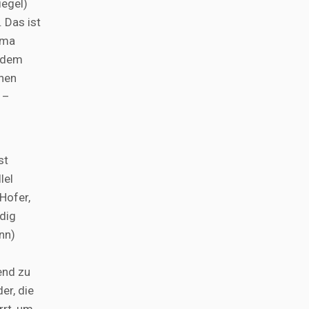
iegel)
 Das ist
rma
f dem
hen
 –
st
lel
 Hofer,
dig
nn)
end zu
er, die