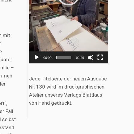
n mit
r
e
00:00
02:49
 unter
milie –
ommen
Jede Titelseite der neuen Ausgabe
der
Nr. 130 wird im druckgraphischen
Atelier unseres Verlags Blattlaus
von Hand gedruckt.
rt“,
r Fall
 selbst
rstand