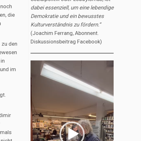
 noch
dabei essenziell, um eine lebendige
en, die
Demokratie und ein bewusstes
h
Kulturverständnis zu fördern.“
(Joachim Ferrang, Abonnent.
Diskussionsbeitrag Facebook)
s zu den
 gewesen
 in
Video-
 und im
Player
gt.
dimir
r
emals
 nicht