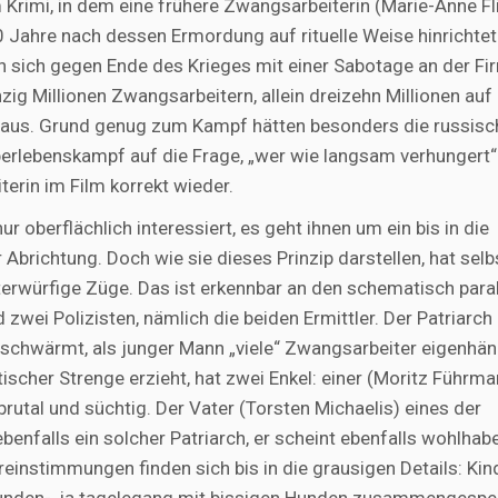
Krimi, in dem eine frühere Zwangsarbeiterin (Marie-Anne Fl
 Jahre nach dessen Ermordung auf rituelle Weise hinrichtet.
en sich gegen Ende des Krieges mit einer Sabotage an der Fi
ig Millionen Zwangsarbeitern, allein dreizehn Millionen au
 aus. Grund genug zum Kampf hätten besonders die russisc
Überlebenskampf auf die Frage, „wer wie langsam verhungert“
rin im Film korrekt wieder.
 oberflächlich interessiert, es geht ihnen um ein bis in die
Abrichtung. Doch wie sie dieses Prinzip darstellen, hat selb
erwürfige Züge. Das ist erkennbar an den schematisch paral
 zwei Polizisten, nämlich die beiden Ermittler. Der Patriarch
schwärmt, als junger Mann „viele“ Zwangsarbeiter eigenhän
scher Strenge erzieht, hat zwei Enkel: einer (Moritz Führma
rutal und süchtig. Der Vater (Torsten Michaelis) eines der
benfalls ein solcher Patriarch, er scheint ebenfalls wohlhab
ereinstimmungen finden sich bis in die grausigen Details: Kind