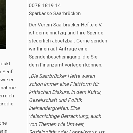
0078 1819 14
Sparkasse Saarbrücken
Der Verein Saarbrücker Hefte e.V.
ist gemeinnützig und Ihre Spende
steuerlich absetzbar. Gerne senden
wir Ihnen auf Anfrage eine
Spendenbescheinigung, die Sie
odukt.
dem Finanzamt vorlegen können.
n Senf
„Die Saarbrücker Hefte waren
 wie er
schon immer eine Plattform für
usnahme
kritischen Diskurs, in dem Kultur,
erreich
Gesellschaft und Politik
arodie
ineinandergreifen. Eine
vielschichtige Betrachtung, auch
iche
von Themen wie Umwelt,
erin
Sozialpolitik oder Lobbyismus, ist