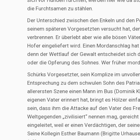
sich vor Hunden fürchten, werden hier wie da 
die Furchtsamen zu stählen.
Der Unterschied zwischen den Enkeln und den Po
seinem späteren Vorgesetzten versucht hat, den 
verbrennen. Er überlebt aber wie alle bösen Väter
Hofer eingeliefert wird. Einen Mordanschlag hat
denn der Wettlauf der Gewalt entscheidet sich da
oder die Opferung des Sohnes. Wer früher mordet
Schürks Vorgesetzter, sein Komplize im unvollen
Entsprechung zu dem schwulen Sohn des Patriar
allerersten Szene einen Mann im Bus (Dominik K
eigenen Vater erinnert hat, bringt es Hölzer einf
sein, dass ihm die Attacke auf den Vater des Fr
Weltgegenden „zivilisiert“ nennen mag, gereicht 
eingeleitet, weil er einen Verdächtigen, der sein
Seine Kollegin Esther Baumann (Brigitte Urhausen