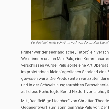
Der Patriarch Hofer schwärmt noch von der „großen Sache
Früher war der saarländische „Tatort“ ein versch
Wir erinnern uns an Max Palu, eine Kommissarsr
verschlissen wurde. Palu sollte eine Art Übersaar
im proletarisch-kleinbürgerlichen Saarland ein
gewesen wäre. Die Produzenten vertrauten darau
und in der Schweiz ausgestrahlten Fernsehserie
auf diese Reihe legte Bernd Nixdorf vor; siehe „Sal
Mit „Das fleißige Lieschen“ von Christian Theed
Gegenentwurf zum sonnigen Salü-Palu vor. Der Fi