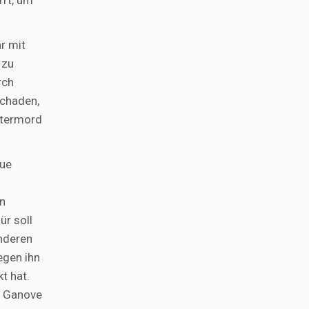
rrt, um
r mit
 zu
rch
Schaden,
Vatermord
aue
en
ür soll
anderen
egen ihn
t hat.
in Ganove