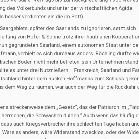
ung des Völkerbunds und unter der wirtschaftlichen Ägide
 besser verdienten als die im Pott).
Saargebiets, später des Saarlands zu ignorieren, setzt sich
leitung von Hofer & Söhne trotz ihrer hautnahen Kooperatio
nun gegründeten Saarland, einem autonomen Staat unter de
ann, verhielt es sich durchaus anders. Röchling durfte wi
dischen Boden nicht mehr betreten, sein Unternehmen stand
e es unter drei Nutznießern – Frankreich, Saarland und Fa
deutschland hinter dem Rücken Hoffmanns zum Schluss gek
aus dem Weg zu räumen, war auch der Weg für die Rückkehr 
ens streckenweise dem „Gesetz“, das der Patriarch im „Tato
en herrschen, die Schwachen dulden.“ Auch wenn das häufig de
, dass auch Kriegsverbrecher ihre schlechten Tage haben und
 Wäre es anders, wäre Widerstand zwecklos, oder der Wide