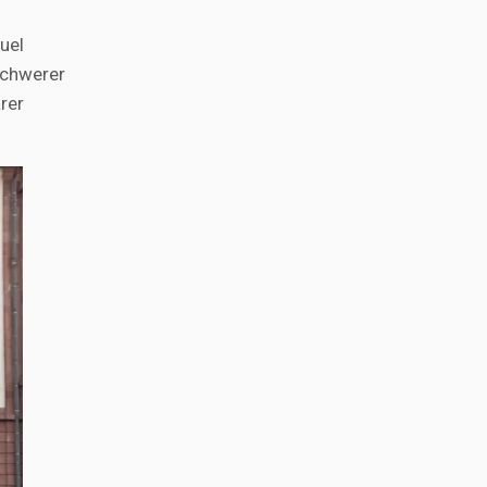
uel
schwerer
rer