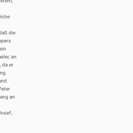
derem,
elche
daß die
ppers
ein
iler, an
 da er
ung
und
Vater
gang an
Josef,