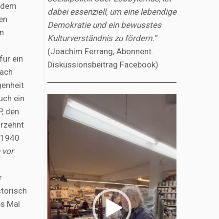
h dem
dabei essenziell, um eine lebendige
en
Demokratie und ein bewusstes
n
Kulturverständnis zu fördern.“
(Joachim Ferrang, Abonnent.
für ein
Diskussionsbeitrag Facebook)
fach
enheit
uch ein
Video-
P, den
Player
hrzehnt
 1940
 vor
r
storisch
es Mal