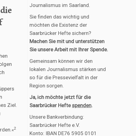
Journalismus im Saarland.
 die
Sie finden das wichtig und
f
möchten die Existenz der
Saarbrücker Hefte sichern?
Machen Sie mit und unterstützen
Sie unsere Arbeit mit Ihrer Spende.
chen
Gemeinsam können wir den
folgen
lokalen Journalismus stärken und
ch
so für die Pressevielfalt in der
Region sorgen.
Küppers
n
Ja, ich möchte jetzt für die
es Ziel.
Saarbrücker Hefte
spenden
.
g
Unsere Bankverbindung:
Saarbrücker Hefte e.V.
2
erden.«
Konto: IBAN DE76 5905 0101