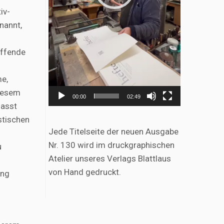
iv-
nannt,
effende
me,
diesem
00:00
02:49
fasst
istischen
Jede Titelseite der neuen Ausgabe
Nr. 130 wird im druckgraphischen
u
Atelier unseres Verlags Blattlaus
von Hand gedruckt.
ung