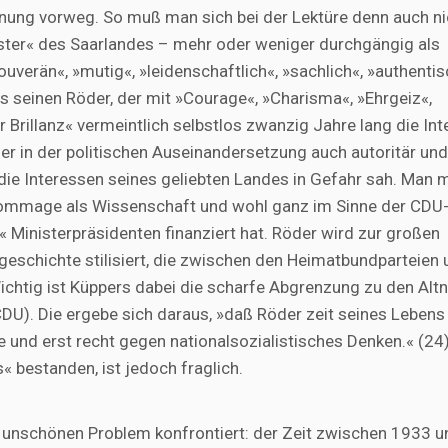
ung vorweg. So muß man sich bei der Lektüre denn auch ni
ter« des Saarlandes – mehr oder weniger durchgängig als
ouverän«, »mutig«, »leidenschaftlich«, »sachlich«, »authentis
ers seinen Röder, der mit »Courage«, »Charisma«, »Ehrgeiz«,
er Brillanz« vermeintlich selbstlos zwanzig Jahre lang die In
 er in der politischen Auseinandersetzung auch autoritär und
 die Interessen seines geliebten Landes in Gefahr sah. Man 
r Hommage als Wissenschaft und wohl ganz im Sinne der CDU
« Ministerpräsidenten finanziert hat. Röder wird zur großen
geschichte stilisiert, die zwischen den Heimatbundparteien 
chtig ist Küppers dabei die scharfe Abgrenzung zu den Altn
DU). Die ergebe sich daraus, »daß Röder zeit seines Lebens
 und erst recht gegen nationalsozialistisches Denken.« (24
« bestanden, ist jedoch fraglich.
 unschönen Problem konfrontiert: der Zeit zwischen 1933 u