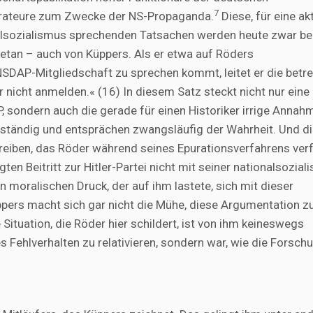
7
orateure zum Zwecke der NS-Propaganda.
Diese, für eine akt
lsozialismus sprechenden Tatsachen werden heute zwar be
etan – auch von Küppers. Als er etwa auf Röders
SDAP-Mitgliedschaft zu sprechen kommt, leitet er die betr
 nicht anmelden.« (16) In diesem Satz steckt nicht nur eine
, sondern auch die gerade für einen Historiker irrige Annah
ständig und entsprächen zwangsläufig der Wahrheit. Und 
hreiben, das Röder während seines Epurationsverfahrens ver
lgten Beitritt zur Hitler-Partei nicht mit seiner nationalsozial
moralischen Druck, der auf ihm lastete, sich mit dieser
pers macht sich gar nicht die Mühe, diese Argumentation z
 Situation, die Röder hier schildert, ist von ihm keineswegs
 Fehlverhalten zu relativieren, sondern war, wie die Forsch