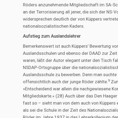
Röders anzunehmende Mitgliedschaft im SA-Sch
an der Terrorisierung all jener, die sich der N
widersprechen deutlich der von Küppers vertrete
nationalsozialistischen Kaders.
Aufstieg zum Auslandslehrer
Bemerkenswert ist auch Küppers’ Bewertung von
Auslandsschulen und ebenso der DAAD zur Zeit 
waren, läßt der Autor elegant unter den Tisch fa
NSDAP-Ortsgruppe über die nationalsozialistisc
Auslandsschule zu bewerben. Denn man suchte g
9
offensichtlich auch der junge Röder zählte.
Zum
»Entscheidend war allein die nachgewiesene Ko
Mitgliedskarte.« (28) Auch über das Den Haager
fast so – sieht man von dem auch von Küppers e
als sei die Schule in der Zeit des Nationalsozial
Röder im Jahre 1937 in das Lehrerkollegium der H