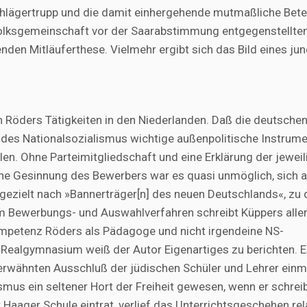
lägertrupp und die damit einhergehende mutmaßliche Bete
S-Volksgemeinschaft vor der Saarabstimmung entgegenstellte
nden Mitläuferthese. Vielmehr ergibt sich das Bild eines ju
 Röders Tätigkeiten in den Niederlanden. Daß die deutsche
des Nationalsozialismus wichtige außenpolitische Instrum
llen. Ohne Parteimitgliedschaft und eine Erklärung der jewei
he Gesinnung des Bewerbers war es quasi unmöglich, sich a
ezielt nach »Bannerträger[n] des neuen Deutschlands«, zu
 Bewerbungs- und Auswahlverfahren schreibt Küppers aller
mpetenz Röders als Pädagoge und nicht irgendeine NS-
 Realgymnasium weiß der Autor Eigenartiges zu berichten. E
rwähnten Ausschluß der jüdischen Schüler und Lehrer einma
ismus ein seltener Hort der Freiheit gewesen, wenn er schreib
aager Schule eintrat, verlief das Unterrichtsgeschehen rela