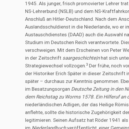
1945. Als junger, frisch promovierter Lehrer tra
NS-Lehrerbund (NSLB) und dem NS-Kraftfahrkorp
Anschluß an Hitler-Deutschland. Nach dem Ansc
Auslandsschuldienst in die Niederlande, wo er
Austauschdienstes (DAAD) auch die Auswahl nati
Studium im Deutschen Reich verantwortete. Die
verschweigen. Mit dem Erscheinen von Peter W
in der Zeitschrift
saargeschichte|n
hat sich unte
3
Strategiewechsel vollzogen.
Der frühe, noch vo
der Historiker Erich Später in dieser Zeitschrif
später – durchaus zur Kenntnis genommen. Eb
im Besatzungsorgan
Deutsche Zeitung in den N
dem Reichstag zu Worms 1578. Ein Hilferuf an 
niederländischen Adligen, der das Heilige Römi
anflehte, sollte die historische Zugehörigkeit 
legitimieren. Seinen Aufsatz hat Röder 1941 al
im
Niederlandbuch
veröffentlicht, einer Gemei