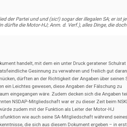
ied der Partei und und
(sic!)
sogar der illegalen SA; er ist je
n dürfte die Motor-HJ; Anm. d. Verf.)
, alles Dinge, die doch
ument handelt, mit dem ein unter Druck geratener Schulrat
tsfeindliche Gesinnung zu verwahren und freilich gut daran 
ken, dürften an der Richtigkeit der Angaben über seinen 
en ein Leichtes gewesen, diese Angaben der Fälschung zu
l kaum eingegangen wäre. Zudem decken sich die Angaben te
nnten NSDAP-Mitgliedschaft war er zu dieser Zeit beim NS
t würde zudem mit der Funktion als Leiter der Motor-HJ
sfunktion wie auch seine SA-Mitgliedschaft während seine
enntnisse, die sich aus diesem Dokument ergeben – in erste