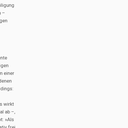
iligung
n –
ngen
n
ente
ligen
n einer
 denen
dings:
s wirkt
l ab –,
t: »Als
tiv frei