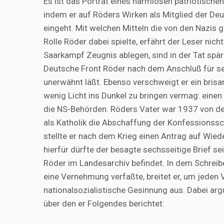
Es ist das Porträt eines harmlosen patriotische
indem er auf Röders Wirken als Mitglied der De
eingeht. Mit welchen Mitteln die von den Nazis 
Rolle Röder dabei spielte, erfährt der Leser nic
Saarkampf Zeugnis ablegen, sind in der Tat spär
Deutsche Front Röder nach dem Anschluß für s
unerwähnt läßt. Ebenso verschweigt er ein brisa
wenig Licht ins Dunkel zu bringen vermag: einen 
die NS-Behörden. Röders Vater war 1937 von den
als Katholik die Abschaffung der Konfessionssch
stellte er nach dem Krieg einen Antrag auf Wie
hierfür dürfte der besagte sechsseitige Brief s
Röder im Landesarchiv befindet. In dem Schrei
eine Vernehmung verfaßte, breitet er, um jeden
nationalsozialistische Gesinnung aus. Dabei ar
über den er Folgendes berichtet: