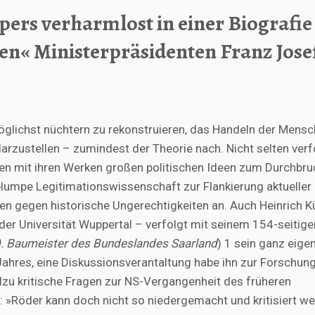
ers verharmlost in einer Biografie
en« Ministerpräsidenten Franz Jose
öglichst nüchtern zu rekonstruieren, das Handeln der Mens
darzustellen – zumindest der Theorie nach. Nicht selten ver
llen mit ihren Werken großen politischen Ideen zum Durchbru
plumpe Legitimationswissenschaft zur Flankierung aktueller
ben gegen historische Ungerechtigkeiten an. Auch Heinrich 
der Universität Wuppertal – verfolgt mit seinem 154-seitige
. Baumeister des Bundeslandes Saarland
) 1 sein ganz eigen
Jahres, eine Diskussionsverantaltung habe ihn zur Forschun
lzu kritische Fragen zur NS-Vergangenheit des früheren
e: »Röder kann doch nicht so niedergemacht und kritisiert w