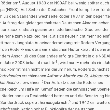
1
t Röder am
. August 1933 der NSDAP bei, wenig später auc
s (NSKK). Auf Seiten der Deutschen Front kämpfte er für d
hluß des Saarlandes wechselte Röder 1937 in den begehrte
 im Auftrag des gleichgeschalteten Deutschen Akademischen
onalsozialistisch gesinnter niederländischer Studierender 
se Nähe zum Nazi-Regime läßt sich heute nicht mehr so ein
ettmann-Jungbluts Auseinandersetzung mit Röders Vergang
r den Röder-Fans der saarländischen Historikerzunft denn a
r dem Anschluß des Saarlandes erfolgte Eintritt in die NSDA
4
t im Jahre 2003 bekannt machte
, wird nun – mehr als ein Ja
enso kommt man nicht mehr darum herum, Röders zunächst
iederlanden
erschienenen Aufsatz
Marnix von St. Aldegonde
5
das Reich
zu erwähnen.
Der Aufsatz über die Rede eines
sche Reich um Hilfe im Kampf gegen die katholischen Spanie
der Niederlande zu Deutschland betonen und die Besatzung hi
6
s Sonderdruck separat herausgebracht
und 1942 ein weiter
nschaftspublikation hoher Funktionäre der deutschen