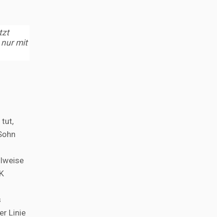
tzt
 nur mit
tut,
Sohn
ilweise
KK
s
r Linie