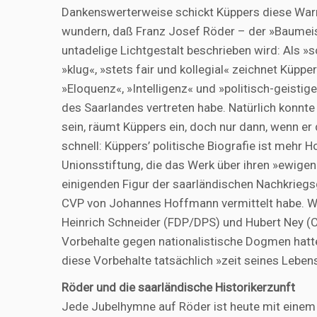
Dankenswerterweise schickt Küppers diese Warn
wundern, daß Franz Josef Röder – der »Baumeis
untadelige Lichtgestalt beschrieben wird: Als »s
»klug«, »stets fair und kollegial« zeichnet Küpp
»Eloquenz«, »Intelligenz« und »politisch-geistig
des Saarlandes vertreten habe. Natürlich konnte
sein, räumt Küppers ein, doch nur dann, wenn er
schnell: Küppers’ politische Biografie ist meh
Unionsstiftung, die das Werk über ihren »ewigen
einigenden Figur der saarländischen Nachkriegs
CVP von Johannes Hoffmann vermittelt habe. Wi
Heinrich Schneider (FDP/DPS) und Hubert Ney (C
Vorbehalte gegen nationalistische Dogmen hatte
diese Vorbehalte tatsächlich »zeit seines Lebens
Röder und die saarländische Historikerzunft
Jede Jubelhymne auf Röder ist heute mit einem