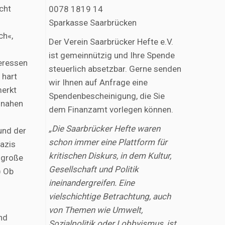
cht
0078 1819 14
Sparkasse Saarbrücken
ch«,
Der Verein Saarbrücker Hefte e.V.
ist gemeinnützig und Ihre Spende
teressen
steuerlich absetzbar. Gerne senden
 hart
wir Ihnen auf Anfrage eine
merkt
Spendenbescheinigung, die Sie
-nahen
dem Finanzamt vorlegen können.
„Die Saarbrücker Hefte waren
und der
schon immer eine Plattform für
azis
kritischen Diskurs, in dem Kultur,
 große
Gesellschaft und Politik
) Ob
ineinandergreifen. Eine
vielschichtige Betrachtung, auch
von Themen wie Umwelt,
nd
Sozialpolitik oder Lobbyismus, ist