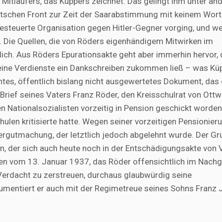
n Mitläufers, das Küppers zeichnet. Das gelingt ihm unter an
utschen Front zur Zeit der Saarabstimmung mit keinem Wort
gesteuerte Organisation gegen Hitler-Gegner vorging, und w
ht. Die Quellen, die von Röders eigenhändigem Mitwirken im
lich. Aus Röders Epurationsakte geht aber immerhin hervor, 
eine Verdienste ein Dankschreiben zukommen ließ – was Kü
ntes, öffentlich bislang nicht ausgewertetes Dokument, das 
Brief seines Vaters Franz Röder, den Kreisschulrat von Ottwe
 Nationalsozialisten vorzeitig in Pension geschickt worden,
ulen kritisierte hatte. Wegen seiner vorzeitigen Pensionier
dergutmachung, der letztlich jedoch abgelehnt wurde. Der Gr
ein, der sich auch heute noch in der Entschädigungsakte von 
ben vom 13. Januar 1937, das Röder offensichtlich im Nach
 Verdacht zu zerstreuen, durchaus glaubwürdig seine
gumentiert er auch mit der Regimetreue seines Sohns Franz 