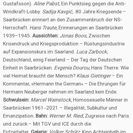
Gustafsson).
Aline Pabst,
Ein Punktsieg gegen die Anti-
Windkraft-Lobby.
Sadija Kavgić,
80 Jahre Kriegsende –
Saarbrücken erinnert an den Zusammenbruch der NS-
Herrschaft.
Hans Traute,
Erinnerungen an Saarbrücken
1939–1945.
Aussichten:
Jonas Boos,
Zwischen
Krisendruck und Kriegsproduktion – Rüstungsindustrie
auf Expansionskurs im Saarland.
Luca Zarbock,
Deutschland, einig Feierland – Der Tag der Deutschen
Einheit in Saarbrücken.
Evgenia Dourou,
Hans Therre: Wie
viel Heimat braucht der Mensch?
Klaus Gietinger
– Ein
Kommentar, »Hermann the German« – Die Ehrungen für
Hermann Neuberger nehmen im Saarland kein Ende.
Schwulsein:
Marcel Wainstock
, Homosexuelle Männer in
Saarbrücken 1961‒2021 – Illegalität, Subkultur und
Emanzipation.
Bahn:
Werner M. Ried,
Zugreise nach Paris
und zurück – Mit TGV und ICE durch die
Erdzeitalter.
Galerie:
Volker Schütz,
Kino Achteinhalb im