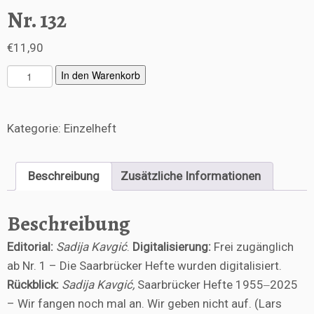
Nr. 132
€
11,90
N
In den Warenkorb
r.
1
3
Kategorie:
Einzelheft
2
M
e
Beschreibung
Zusätzliche Informationen
n
g
e
Beschreibung
Editorial:
Sadija Kavgić
.
Digitalisierung:
Frei zugänglich
ab Nr. 1 – Die Saarbrücker Hefte wurden digitalisiert.
Rückblick:
Sadija Kavgić,
Saarbrücker Hefte 1955‒2025
– Wir fangen noch mal an. Wir geben nicht auf. (Lars