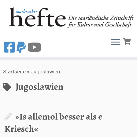
Zum
Startseite
»
Jugoslawien
Inhalt
springen
Jugoslawien
»Is allemol besser als e
Kriesch«