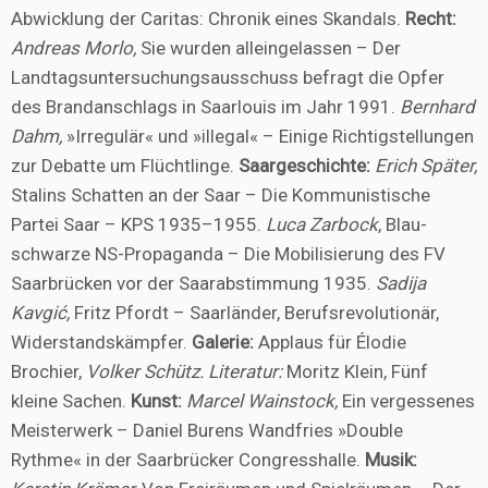
Abwicklung der Caritas: Chronik eines Skandals.
Recht:
Andreas Morlo,
Sie wurden alleingelassen – Der
Landtags­untersuchungsausschuss befragt die Opfer
des Brandanschlags in Saarlouis im Jahr 1991.
Bernhard
Dahm,
»Irregulär« und »illegal« – Einige Richtigstellungen
zur Debatte um Flüchtlinge.
Saargeschichte:
Erich Später,
Stalins Schatten an der Saar – Die Kommunistische
Partei Saar – KPS 1935–1955.
Luca Zarbock
, Blau-
schwarze NS-Propaganda – Die Mobilisierung des FV
Saarbrücken vor der Saarabstimmung 1935.
Sadija
Kavgić,
Fritz Pfordt – Saarländer, Berufsrevolutionär,
Widerstandskämpfer.
Galerie:
Applaus für Élodie
Brochier,
Volker Schütz.
Literatur:
Moritz Klein, Fünf
kleine Sachen.
Kunst:
Marcel Wainstock,
Ein vergessenes
Meisterwerk – Daniel Burens Wandfries »Double
Rythme« in der Saarbrücker Congresshalle.
Musik: