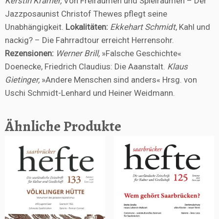
Kerstin Krämer,
Von Freiräumen und Spielräumen – Der
Jazzposaunist Christof Thewes pflegt seine
Unabhängigkeit.
Lokalitäten:
Ekkehart Schmidt
, Kahl und
nackig? – Die Fahrradtour erreicht Herrensohr.
Rezensionen:
Werner Brill,
»Falsche Geschichte«
Doenecke, Friedrich Claudius: Die Aaanstalt.
Klaus
Gietinger,
»Andere Menschen sind anders« Hrsg. von
Uschi Schmidt-Lenhard und Heiner Weidmann.
Ähnliche Produkte