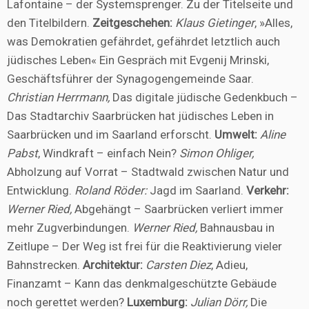
Lafontaine – der Systemsprenger. Zu der Titelseite und
den Titelbildern.
Zeitgeschehen:
Klaus Gietinger
, »Alles,
was Demokratien gefährdet, gefährdet letztlich auch
jüdisches Leben« Ein Gespräch mit Evgenij Mrinski,
Geschäftsführer der Synagogengemeinde Saar.
Christian Herrmann,
Das digitale jüdische Gedenkbuch –
Das Stadtarchiv Saarbrücken hat jüdisches Leben in
Saarbrücken und im Saarland erforscht.
Umwelt:
Aline
Pabst
, Windkraft – einfach Nein?
Simon Ohliger,
Abholzung auf Vorrat – Stadtwald zwischen Natur und
Entwicklung.
Roland Röder:
Jagd im Saarland.
Verkehr:
Werner Ried,
Abgehängt – Saarbrücken verliert immer
mehr Zugverbindungen.
Werner Ried,
Bahnausbau in
Zeitlupe – Der Weg ist frei für die Reaktivierung vieler
Bahnstrecken.
Architektur:
Carsten Diez
, Adieu,
Finanzamt – Kann das denkmalgeschützte Gebäude
noch gerettet werden?
Luxemburg:
Julian Dörr,
Die